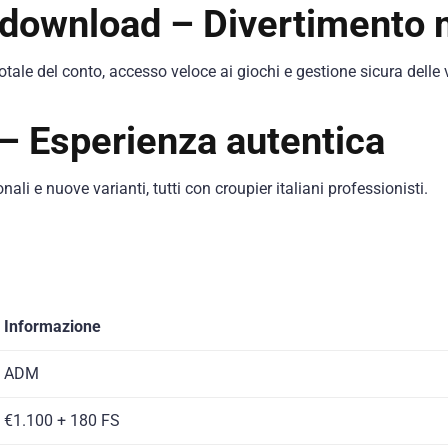
 download – Divertimento 
otale del conto, accesso veloce ai giochi e gestione sicura delle v
 – Esperienza autentica
li e nuove varianti, tutti con croupier italiani professionisti.
Informazione
ADM
€1.100 + 180 FS