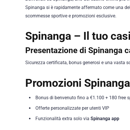
Spinanga si è rapidamente affermato come una delle 
scommesse sportive e promozioni esclusive.
Spinanga – Il tuo cas
Presentazione di Spinanga c
Sicurezza certificata, bonus generosi e una vasta sc
Promozioni Spinanga
Bonus di benvenuto fino a €1.100 + 180 free s
Offerte personalizzate per utenti VIP
Funzionalità extra solo via
Spinanga app