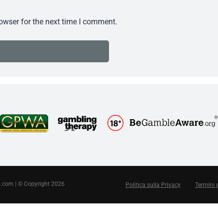
owser for the next time I comment.
ia.com | © Copyright 2026
Politica sulla Privacy
Termini 