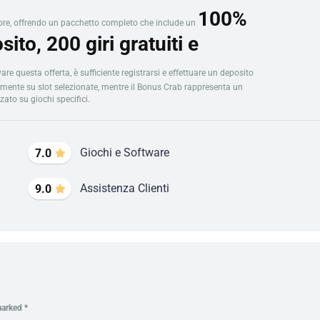
100%
ttore, offrendo un pacchetto completo che include un
ito, 200 giri gratuiti e
ivare questa offerta, è sufficiente registrarsi e effettuare un deposito
amente su slot selezionate, mentre il Bonus Crab rappresenta un
ato su giochi specifici.
Giochi e Software
7.0
Assistenza Clienti
9.0
 marked
*