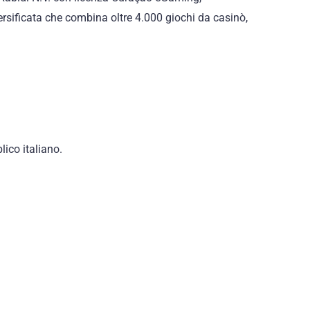
rsificata che combina oltre 4.000 giochi da casinò,
lico italiano.