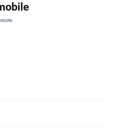
mobile
incite.