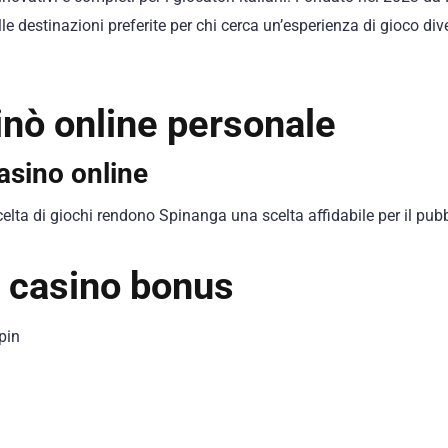
destinazioni preferite per chi cerca un’esperienza di gioco dive
inò online personale
asino online
elta di giochi rendono Spinanga una scelta affidabile per il pubb
 casino bonus
pin