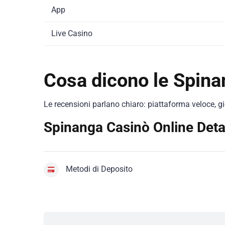
App
Live Casino
Cosa dicono le Spina
Le recensioni parlano chiaro: piattaforma veloce, gi
Spinanga Casinò Online Deta
Metodi di Deposito