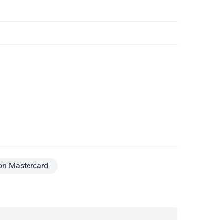
on Mastercard