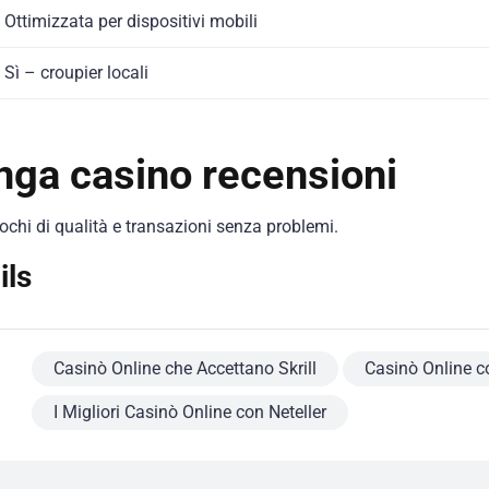
Ottimizzata per dispositivi mobili
Sì – croupier locali
nga casino recensioni
ochi di qualità e transazioni senza problemi.
ils
Casinò Online che Accettano Skrill
Casinò Online c
I Migliori Casinò Online con Neteller