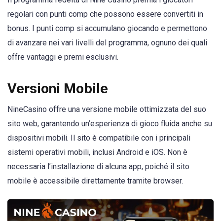
regolari con punti comp che possono essere convertiti in
bonus. I punti comp si accumulano giocando e permettono
di avanzare nei vari livelli del programma, ognuno dei quali
offre vantaggi e premi esclusivi.
Versioni Mobile
NineCasino offre una versione mobile ottimizzata del suo
sito web, garantendo un’esperienza di gioco fluida anche su
dispositivi mobili. Il sito è compatibile con i principali
sistemi operativi mobili, inclusi Android e iOS. Non è
necessaria l’installazione di alcuna app, poiché il sito
mobile è accessibile direttamente tramite browser.