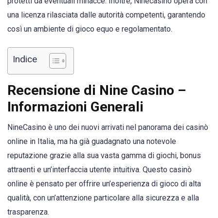
protetti da eventuali minacce. Inoltre, Ninecasino opera con
una licenza rilasciata dalle autorità competenti, garantendo
così un ambiente di gioco equo e regolamentato.
Indice
Recensione di Nine Casino –
Informazioni Generali
NineCasino è uno dei nuovi arrivati nel panorama dei casinò
online in Italia, ma ha già guadagnato una notevole
reputazione grazie alla sua vasta gamma di giochi, bonus
attraenti e un’interfaccia utente intuitiva. Questo casinò
online è pensato per offrire un’esperienza di gioco di alta
qualità, con un’attenzione particolare alla sicurezza e alla
trasparenza.