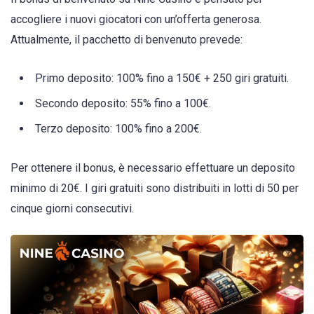
accogliere i nuovi giocatori con un’offerta generosa.
Attualmente, il pacchetto di benvenuto prevede:
Primo deposito: 100% fino a 150€ + 250 giri gratuiti.
Secondo deposito: 55% fino a 100€.
Terzo deposito: 100% fino a 200€.
Per ottenere il bonus, è necessario effettuare un deposito
minimo di 20€. I giri gratuiti sono distribuiti in lotti di 50 per
cinque giorni consecutivi.