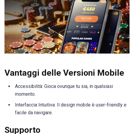
Vantaggi delle Versioni Mobile
Accessibilità: Gioca ovunque tu sia, in qualsiasi
momento.
Interfaccia Intuitiva: Il design mobile è user-friendly e
facile da navigare.
Supporto