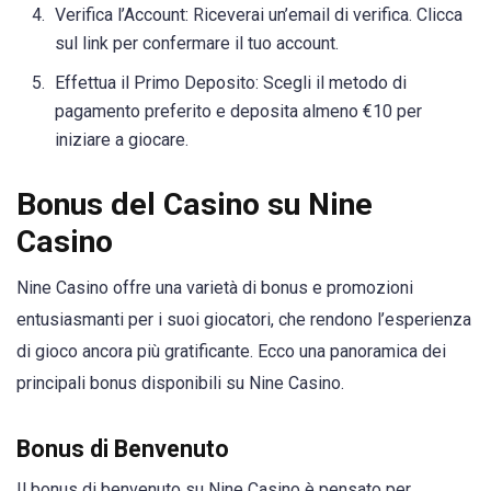
Verifica l’Account: Riceverai un’email di verifica. Clicca
sul link per confermare il tuo account.
Effettua il Primo Deposito: Scegli il metodo di
pagamento preferito e deposita almeno €10 per
iniziare a giocare.
Bonus del Casino su Nine
Casino
Nine Casino offre una varietà di bonus e promozioni
entusiasmanti per i suoi giocatori, che rendono l’esperienza
di gioco ancora più gratificante. Ecco una panoramica dei
principali bonus disponibili su Nine Casino.
Bonus di Benvenuto
Il bonus di benvenuto su Nine Casino è pensato per