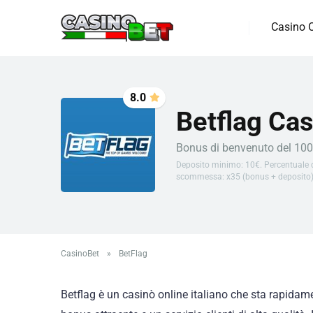
Casino 
8.0
Betflag Cas
Bonus di benvenuto del 100%
Deposito minimo: 10€. Percentuale d
scommessa: x35 (bonus + deposito
CasinoBet
»
BetFlag
Betflag è un casinò online italiano che sta rapid