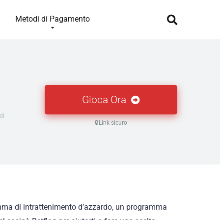
Metodi di Pagamento
Gioca Ora
di
🔒Link sicuro
gamma di intrattenimento d’azzardo, un programma