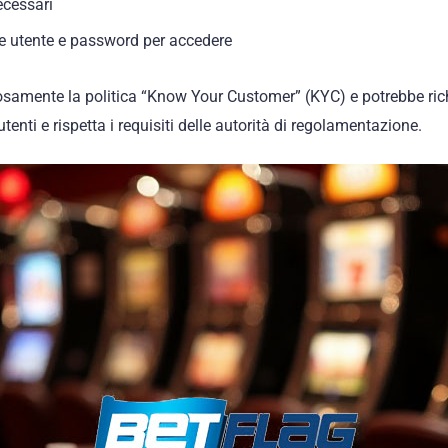
ecessari
me utente e password per accedere
osamente la politica “Know Your Customer” (KYC) e potrebbe rich
 utenti e rispetta i requisiti delle autorità di regolamentazione.