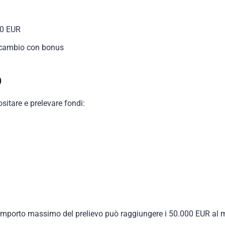
00 EUR
scambio con bonus
o
sitare e prelevare fondi:
’importo massimo del prelievo può raggiungere i 50.000 EUR al m