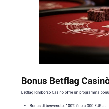
Bonus Betflag Casin
Betflag Rimborso Casino offre un programma bonus at
Bonus di benvenuto: 100% fino a 300 EUR sul pr