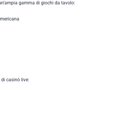
le un’ampia gamma di giochi da tavolo:
 americana
di casinò live: