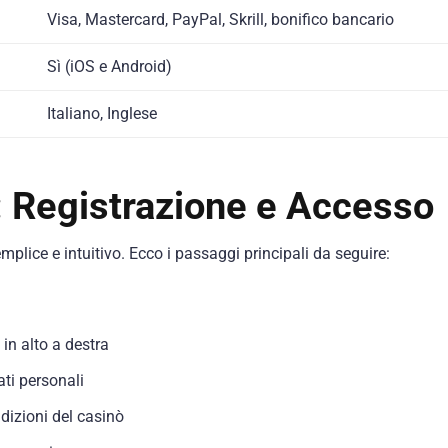
Visa, Mastercard, PayPal, Skrill, bonifico bancario
Sì (iOS e Android)
Italiano, Inglese
: Registrazione e Accesso
mplice e intuitivo. Ecco i passaggi principali da seguire:
 in alto a destra
ati personali
ndizioni del casinò