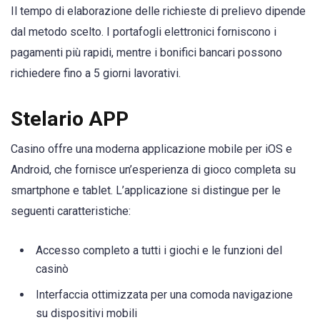
Il tempo di elaborazione delle richieste di prelievo dipende
dal metodo scelto. I portafogli elettronici forniscono i
pagamenti più rapidi, mentre i bonifici bancari possono
richiedere fino a 5 giorni lavorativi.
Stelario APP
Casino offre una moderna applicazione mobile per iOS e
Android, che fornisce un’esperienza di gioco completa su
smartphone e tablet. L’applicazione si distingue per le
seguenti caratteristiche:
Accesso completo a tutti i giochi e le funzioni del
casinò
Interfaccia ottimizzata per una comoda navigazione
su dispositivi mobili