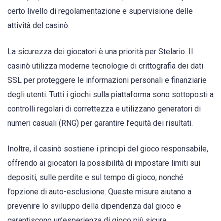
certo livello di regolamentazione e supervisione delle
attività del casinò.
La sicurezza dei giocatori è una priorità per Stelario. Il
casinò utilizza moderne tecnologie di crittografia dei dati
SSL per proteggere le informazioni personali e finanziarie
degli utenti. Tutti i giochi sulla piattaforma sono sottoposti a
controlli regolari di correttezza e utilizzano generatori di
numeri casuali (RNG) per garantire l’equità dei risultati.
Inoltre, il casinò sostiene i principi del gioco responsabile,
offrendo ai giocatori la possibilità di impostare limiti sui
depositi, sulle perdite e sul tempo di gioco, nonché
l’opzione di auto-esclusione. Queste misure aiutano a
prevenire lo sviluppo della dipendenza dal gioco e
garantiscono un’esperienza di gioco più sicura.