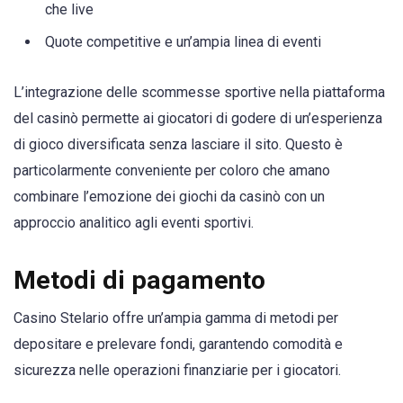
che live
Quote competitive e un’ampia linea di eventi
L’integrazione delle scommesse sportive nella piattaforma
del casinò permette ai giocatori di godere di un’esperienza
di gioco diversificata senza lasciare il sito. Questo è
particolarmente conveniente per coloro che amano
combinare l’emozione dei giochi da casinò con un
approccio analitico agli eventi sportivi.
Metodi di pagamento
Casino Stelario offre un’ampia gamma di metodi per
depositare e prelevare fondi, garantendo comodità e
sicurezza nelle operazioni finanziarie per i giocatori.