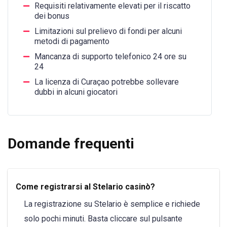
Requisiti relativamente elevati per il riscatto
dei bonus
Limitazioni sul prelievo di fondi per alcuni
metodi di pagamento
Mancanza di supporto telefonico 24 ore su
24
La licenza di Curaçao potrebbe sollevare
dubbi in alcuni giocatori
Domande frequenti
Come registrarsi al Stelario casinò?
La registrazione su Stelario è semplice e richiede
solo pochi minuti. Basta cliccare sul pulsante