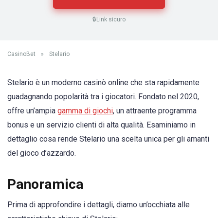
🔒Link sicuro
CasinoBet
»
Stelario
Stelario è un moderno casinò online che sta rapidamente
guadagnando popolarità tra i giocatori. Fondato nel 2020,
offre un’ampia
gamma di giochi
, un attraente programma
bonus e un servizio clienti di alta qualità. Esaminiamo in
dettaglio cosa rende Stelario una scelta unica per gli amanti
del gioco d’azzardo.
Panoramica
Prima di approfondire i dettagli, diamo un’occhiata alle