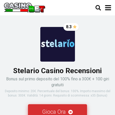
8.3
Stelario Casino Recensioni
Bonus sul primo deposito del 100% fino a 300€ + 100 giri
gratuiti
Deposito minimo: 20€. Percentuale del bonus: 100%. Importo massimo del
bonus: 300€. Validità: 14 giorni. Requisito di scommessa: x35 (bonus)
Gioca Ora