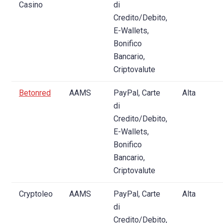
Casino
di
Credito/Debito,
E-Wallets,
Bonifico
Bancario,
Criptovalute
Betonred
AAMS
PayPal, Carte
Alta
di
Credito/Debito,
E-Wallets,
Bonifico
Bancario,
Criptovalute
Cryptoleo
AAMS
PayPal, Carte
Alta
di
Credito/Debito,