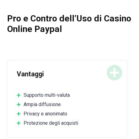
Pro e Contro dell’Uso di Casino
Online Paypal
Vantaggi
Supporto multi-valuta
Ampia diffusione
Privacy e anonimato
Protezione degli acquisti