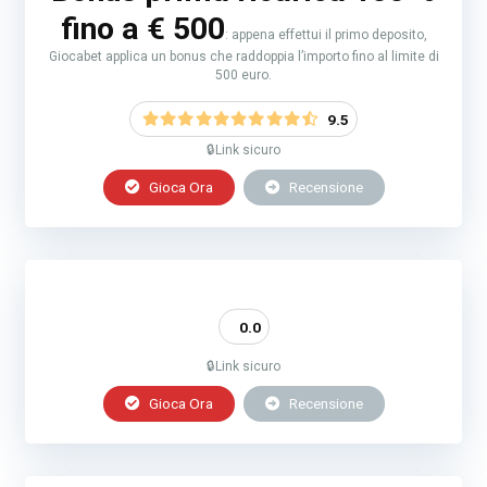
fino a € 500
: appena effettui il primo deposito,
Giocabet applica un bonus che raddoppia l’importo fino al limite di
500 euro.
9.5
🔒Link sicuro
Gioca Ora
Recensione
0.0
🔒Link sicuro
Gioca Ora
Recensione