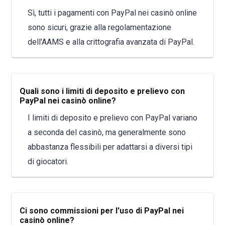
Sì, tutti i pagamenti con PayPal nei casinò online
sono sicuri, grazie alla regolamentazione
dell'AAMS e alla crittografia avanzata di PayPal.
Quali sono i limiti di deposito e prelievo con
PayPal nei casinò online?
I limiti di deposito e prelievo con PayPal variano
a seconda del casinò, ma generalmente sono
abbastanza flessibili per adattarsi a diversi tipi
di giocatori.
Ci sono commissioni per l'uso di PayPal nei
casinò online?