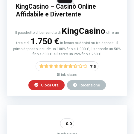
KingCasino – Casinò Online
Affidabile e Divertente
KingCasino
Il pacchetto di benvenuto di
offre un
1.750 €
totale di
in bonus suddivisi su tre depositi. Il
primo deposito include un 100% fino a 1.000 €, il secondo un 50%
fino a 500 €, e il terzo un 25% fino a 250 €.
7.5
🔒Link sicuro
Gioca Ora
Recensione
0.0