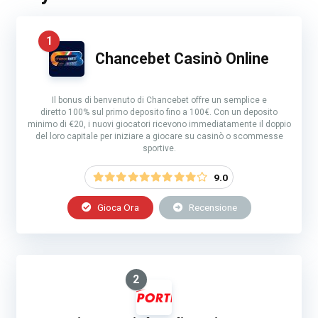
1
Chancebet Casinò Online
Il bonus di benvenuto di Chancebet offre un semplice e
diretto 100% sul primo deposito fino a 100€. Con un deposito
minimo di €20, i nuovi giocatori ricevono immediatamente il doppio
del loro capitale per iniziare a giocare su casinò o scommesse
sportive.
9.0
Gioca Ora
Recensione
2