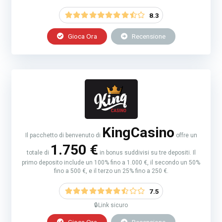
8.3
Gioca Ora
Recensione
KingCasino
Il pacchetto di benvenuto di
offre un
1.750 €
totale di
in bonus suddivisi su tre depositi. Il
primo deposito include un 100% fino a 1.000 €, il secondo un 50%
fino a 500 €, e il terzo un 25% fino a 250 €.
7.5
🔒Link sicuro