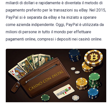
miliardi di dollari e rapidamente è diventata il metodo di
pagamento preferito per le transazioni su eBay. Nel 2015,
PayPal si è separata da eBay e ha iniziato a operare
come azienda indipendente. Oggi, PayPal è utilizzata da
milioni di persone in tutto il mondo per effettuare
pagamenti online, compresi i depositi nei casinò online.