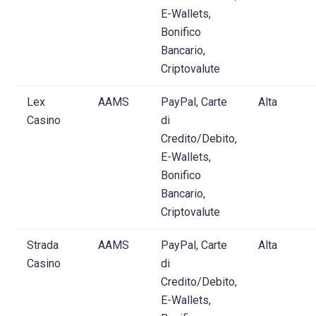
E-Wallets,
Bonifico
Bancario,
Criptovalute
Lex
AAMS
PayPal, Carte
Alta
Casino
di
Credito/Debito,
E-Wallets,
Bonifico
Bancario,
Criptovalute
Strada
AAMS
PayPal, Carte
Alta
Casino
di
Credito/Debito,
E-Wallets,