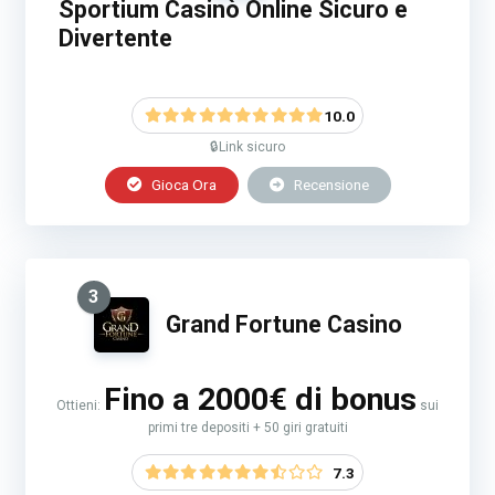
Sportium Casinò Online Sicuro e
Divertente
10.0
🔒Link sicuro
Gioca Ora
Recensione
3
Grand Fortune Casino
Fino a 2000€ di bonus
Ottieni:
sui
primi tre depositi + 50 giri gratuiti
7.3