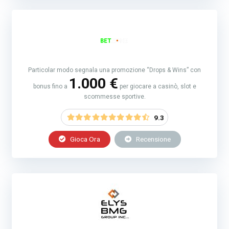
Particolar modo segnala una promozione “Drops & Wins” con
1.000 €
bonus fino a
per giocare a casinò, slot e
scommesse sportive.
9.3
Gioca Ora
Recensione