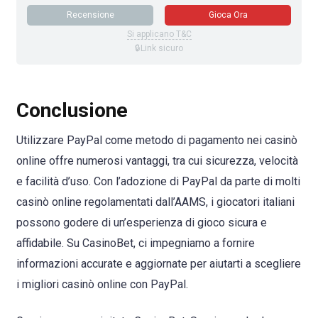
Recensione
Gioca Ora
Si applicano T&C
🔒Link sicuro
Conclusione
Utilizzare PayPal come metodo di pagamento nei casinò
online offre numerosi vantaggi, tra cui sicurezza, velocità
e facilità d’uso. Con l’adozione di PayPal da parte di molti
casinò online regolamentati dall’AAMS, i giocatori italiani
possono godere di un’esperienza di gioco sicura e
affidabile. Su CasinoBet, ci impegniamo a fornire
informazioni accurate e aggiornate per aiutarti a scegliere
i migliori casinò online con PayPal.