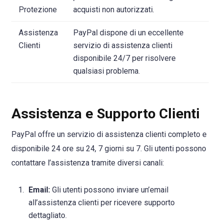
Protezione
acquisti non autorizzati.
Assistenza
PayPal dispone di un eccellente
Clienti
servizio di assistenza clienti
disponibile 24/7 per risolvere
qualsiasi problema.
Assistenza e Supporto Clienti
PayPal offre un servizio di assistenza clienti completo e
disponibile 24 ore su 24, 7 giorni su 7. Gli utenti possono
contattare l’assistenza tramite diversi canali:
Email:
Gli utenti possono inviare un’email
all’assistenza clienti per ricevere supporto
dettagliato.