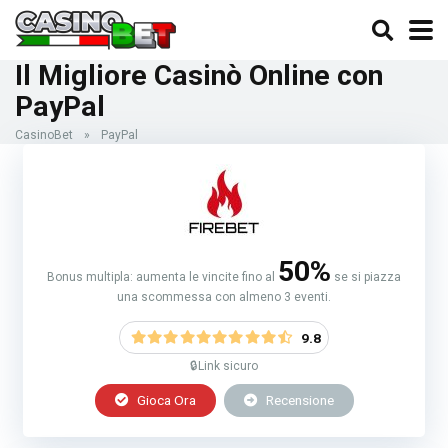
Il Migliore Casinò Online con
PayPal
CasinoBet
»
PayPal
50%
Bonus multipla: aumenta le vincite fino al
se si piazza
una scommessa con almeno 3 eventi.
9.8
🔒Link sicuro
Gioca Ora
Recensione