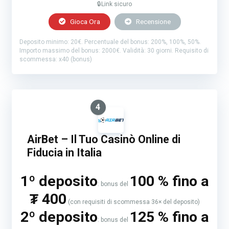
🔒Link sicuro
Gioca Ora
Recensione
Deposito minimo: 20€. Percentuale del bonus: 200%, 100%, 50%.
Importo massimo del bonus: 2000€. Validità: 30 giorni. Requisito di
scommessa: x40 (bonus)
4
AirBet – Il Tuo Casinò Online di
Fiducia in Italia
1º deposito
100 % fino a
: bonus del
₮ 400
(con requisiti di scommessa 36× del deposito)
2º deposito
125 % fino a
: bonus del