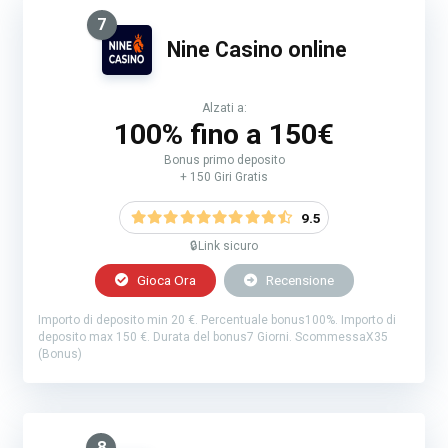
7
Nine Casino online
Alzati a:
100% fino a 150€
Bonus primo deposito
+ 150 Giri Gratis
9.5
🔒Link sicuro
Gioca Ora
Recensione
Importo di deposito min 20 €. Percentuale bonus100%. Importo di
deposito max 150 €. Durata del bonus7 Giorni. ScommessaX35
(Bonus)
8