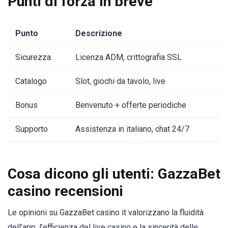
Punti di forza in breve
Punto
Descrizione
Sicurezza
Licenza ADM, crittografia SSL
Catalogo
Slot, giochi da tavolo, live
Bonus
Benvenuto + offerte periodiche
Supporto
Assistenza in italiano, chat 24/7
Cosa dicono gli utenti: GazzaBet
casino recensioni
Le opinioni su GazzaBet casino it valorizzano la fluidità
dell’app, l’efficienza del live casino e la sincerità delle