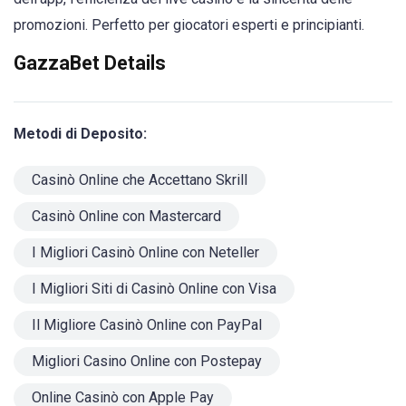
promozioni. Perfetto per giocatori esperti e principianti.
GazzaBet Details
Metodi di Deposito:
Casinò Online che Accettano Skrill
Casinò Online con Mastercard
I Migliori Casinò Online con Neteller
I Migliori Siti di Casinò Online con Visa
Il Migliore Casinò Online con PayPal
Migliori Casino Online con Postepay
Online Casinò con Apple Pay