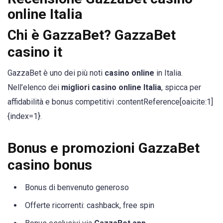
online Italia
Chi è GazzaBet? GazzaBet
casino it
GazzaBet è uno dei più noti
casino online
in Italia.
Nell’elenco dei
migliori casino online Italia
, spicca per
affidabilità e bonus competitivi :contentReference[oaicite:1]
{index=1}.
Bonus e promozioni GazzaBet
casino bonus
Bonus di benvenuto generoso
Offerte ricorrenti: cashback, free spin