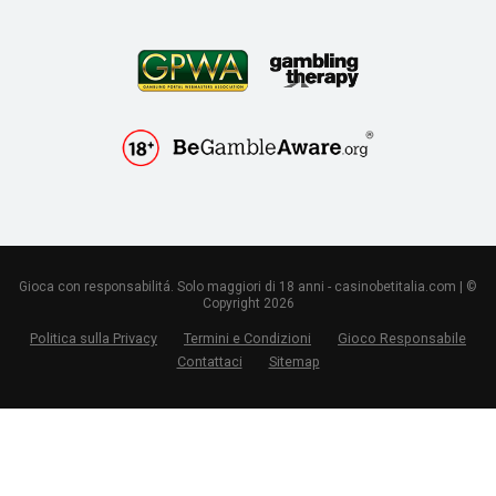
Gioca con responsabilitá. Solo maggiori di 18 anni - casinobetitalia.com | ©
Copyright 2026
Politica sulla Privacy
Termini e Condizioni
Gioco Responsabile
Contattaci
Sitemap